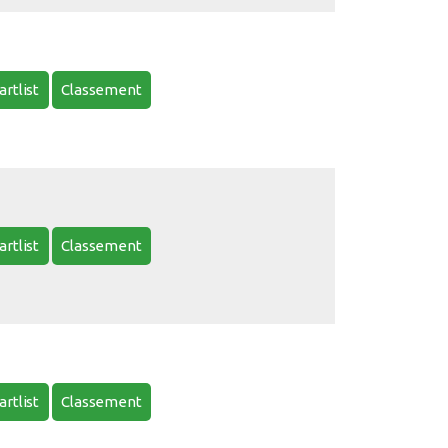
artlist
Classement
artlist
Classement
artlist
Classement