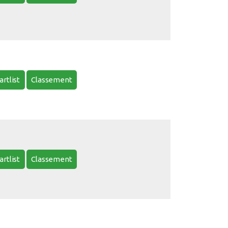
artlist
Classement
artlist
Classement