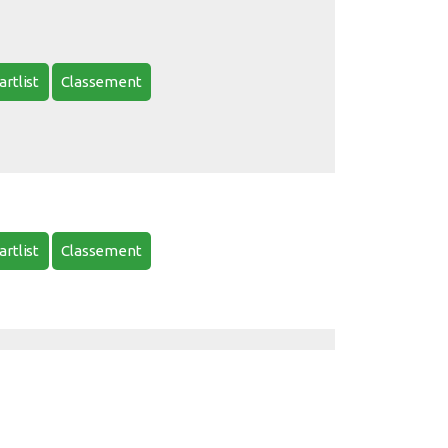
artlist
Classement
artlist
Classement