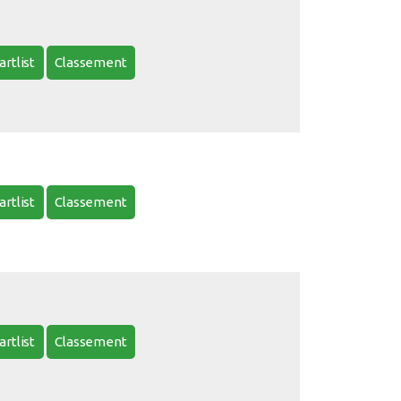
artlist
Classement
artlist
Classement
artlist
Classement