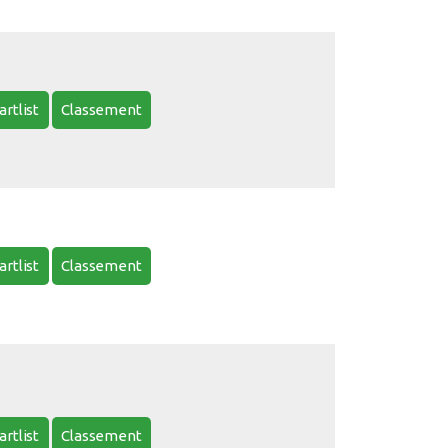
artlist
Classement
artlist
Classement
artlist
Classement