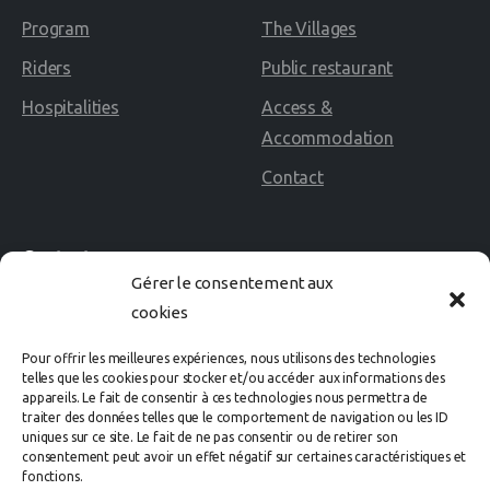
Program
The Villages
Riders
Public restaurant
Hospitalities
Access &
Accommodation
Contact
Contact
Gérer le consentement aux
cookies
02 40 60 02 80
Pour offrir les meilleures expériences, nous utilisons des technologies
Avenue des Rosières
telles que les cookies pour stocker et/ou accéder aux informations des
appareils. Le fait de consentir à ces technologies nous permettra de
44500 LA BAULE Cedex
traiter des données telles que le comportement de navigation ou les ID
uniques sur ce site. Le fait de ne pas consentir ou de retirer son
consentement peut avoir un effet négatif sur certaines caractéristiques et
organisation@labaule-cheval.com
fonctions.