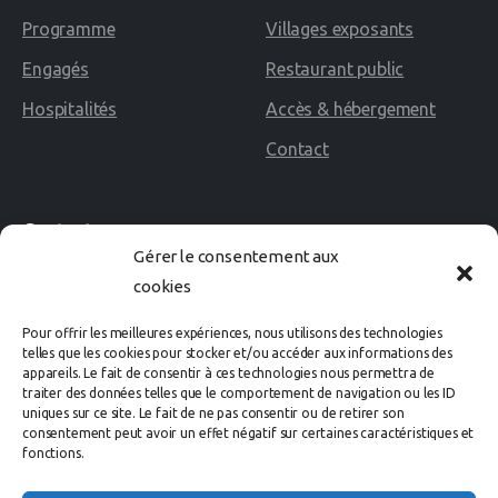
Programme
Villages exposants
Engagés
Restaurant public
Hospitalités
Accès & hébergement
Contact
Contact
Gérer le consentement aux
cookies
02 40 60 02 80
Pour offrir les meilleures expériences, nous utilisons des technologies
Avenue des Rosières
telles que les cookies pour stocker et/ou accéder aux informations des
appareils. Le fait de consentir à ces technologies nous permettra de
44500 LA BAULE Cedex
traiter des données telles que le comportement de navigation ou les ID
uniques sur ce site. Le fait de ne pas consentir ou de retirer son
consentement peut avoir un effet négatif sur certaines caractéristiques et
organisation@labaule-cheval.com
fonctions.