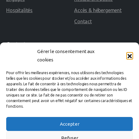
Hospitalités
Accès & hébergement
Contact
Contact
Gérer le consentement aux
cookies
02 40 60 02 80
Pour offrir les meilleures expériences, nous utilisons des technologies
Avenue des Rosières
telles que les cookies pour stocker et/ou accéder aux informations des
appareils. Le fait de consentir à ces technologies nous permettra de
44500 LA BAULE Cedex
traiter des données telles que le comportement de navigation ou les ID
uniques sur ce site. Le fait de ne pas consentir ou de retirer son
consentement peut avoir un effet négatif sur certaines caractéristiques et
organisation@labaule-cheval.com
fonctions.
Accepter
Refuser