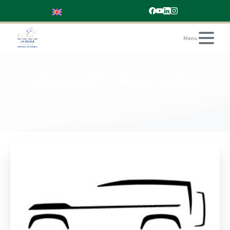
Interview
#1
–
Jeanne
Sadran