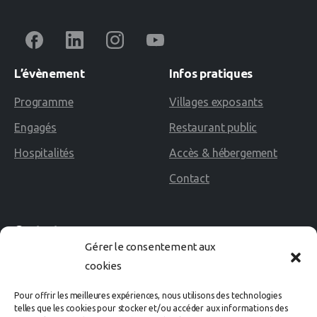
L’évènement
Infos
pratiques
Programme
Villages exposants
Engagés
Restaurant public
Hospitalités
Accès & hébergement
Contact
Contact
Gérer le consentement aux
cookies
02 40 60 02 80
Pour offrir les meilleures expériences, nous utilisons des technologies
Avenue des Rosières
telles que les cookies pour stocker et/ou accéder aux informations des