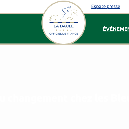
Espace presse
ÉVÈNEME
u
changement
chez
les
Ble