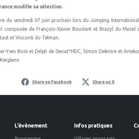
ance modifie sa sélection.
re du vendredi 07 juin prochain lors du Jumping International 
nt composée de François-Xavier Boudant et Brazyl du Mezel qu
taut et Visconti du Telman.
r-Yves Bost et Delph de Denat*HDC, Simon Delestre et Amelusin
Kerglenn.
Share on Facebook
Share on X
L’évènement
Infos
pratiques
C
Programme
Villages exposants