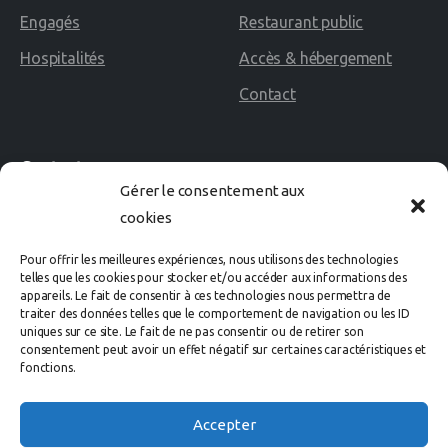
Engagés
Restaurant public
Hospitalités
Accès & hébergement
Contact
Contact
Gérer le consentement aux
cookies
02 40 60 02 80
Pour offrir les meilleures expériences, nous utilisons des technologies
Avenue des Rosières
telles que les cookies pour stocker et/ou accéder aux informations des
appareils. Le fait de consentir à ces technologies nous permettra de
44500 LA BAULE Cedex
traiter des données telles que le comportement de navigation ou les ID
uniques sur ce site. Le fait de ne pas consentir ou de retirer son
consentement peut avoir un effet négatif sur certaines caractéristiques et
organisation@labaule-cheval.com
fonctions.
Accepter