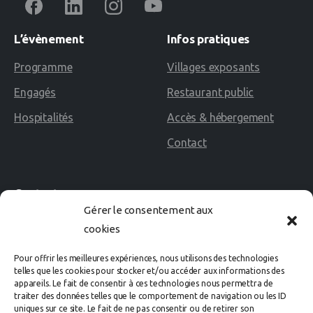
L’évènement
Infos
pratiques
Programme
Villages exposants
Engagés
Restaurant public
Hospitalités
Accès & hébergement
Contact
Contact
Gérer le consentement aux
cookies
02 40 60 02 80
Pour offrir les meilleures expériences, nous utilisons des technologies
Avenue des Rosières
telles que les cookies pour stocker et/ou accéder aux informations des
appareils. Le fait de consentir à ces technologies nous permettra de
44500 LA BAULE Cedex
traiter des données telles que le comportement de navigation ou les ID
uniques sur ce site. Le fait de ne pas consentir ou de retirer son