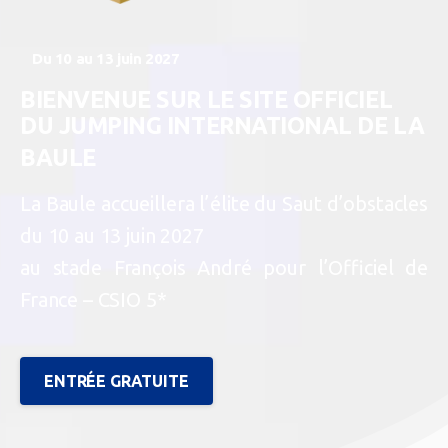
Du 10 au 13 juin 2027
BIENVENUE
SUR
LE
SITE
OFFICIEL
DU
JUMPING
INTERNATIONAL
DE
LA
BAULE
La Baule accueillera l’élite du Saut d’obstacles
du 10 au 13 juin 2027
au stade François André pour l’Officiel de
France – CSIO 5*
ENTRÉE GRATUITE