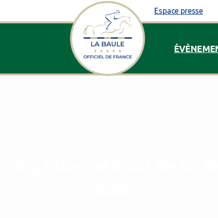
Espace presse
ÉVÈNEME
mping
International
de
La
B
2026