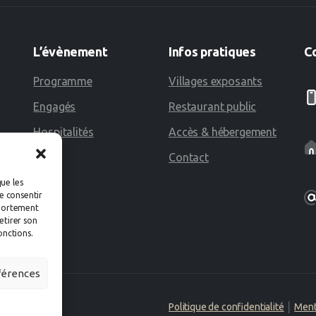
L’évènement
Infos
pratiques
C
Programme
Villages exposants
Engagés
Restaurant public
Hospitalités
Accès & hébergement
Contact
que les
e consentir
mportement
retirer son
onctions.
éférences
Politique de confidentialité
│
Ment