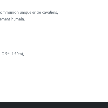
 communion unique entre cavaliers,
ndément humain.
IO 5*- 1.50m),