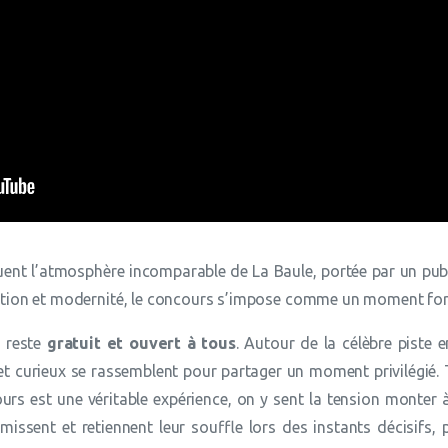
ent l’atmosphère incomparable de La Baule, portée par un pub
adition et modernité, le concours s’impose comme un moment fort
t reste
gratuit et ouvert à tous
. Autour de la célèbre piste 
et curieux se rassemblent pour partager un moment privilégié. 
urs est une véritable expérience, on y sent la tension monter 
rémissent et retiennent leur souffle lors des instants décisifs