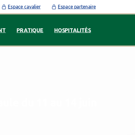
Espace cavalier
Espace partenaire
NT
PRATIQUE
HOSPITALITÉS
aule
du
11
au
14
juin