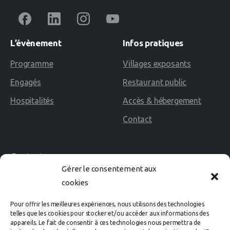
L’évènement
Infos
pratiques
Programme
Villages exposants
Engagés
Restaurant public
Hospitalités
Accès & hébergement
Contact
Contact
Gérer le consentement aux
cookies
02 40 60 02 80
Pour offrir les meilleures expériences, nous utilisons des technologies
Avenue des Rosières
telles que les cookies pour stocker et/ou accéder aux informations des
appareils. Le fait de consentir à ces technologies nous permettra de
44500 LA BAULE Cedex