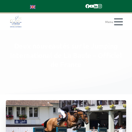
Deux
nouveautés
sur
le
Jumping
International
de
La
Baule
–
Officiel
de
France