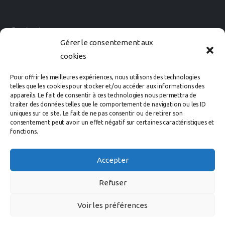
Contact
Gérer le consentement aux
cookies
02 40 60 02 80
Pour offrir les meilleures expériences, nous utilisons des technologies
Avenue des Rosières
telles que les cookies pour stocker et/ou accéder aux informations des
appareils. Le fait de consentir à ces technologies nous permettra de
44500 LA BAULE Cedex
traiter des données telles que le comportement de navigation ou les ID
uniques sur ce site. Le fait de ne pas consentir ou de retirer son
consentement peut avoir un effet négatif sur certaines caractéristiques et
organisation@labaule-cheval.com
fonctions.
Accepter
Refuser
Voir les préférences
Copyright ©2025
Datanaute.com
Politique de confidentialité
│
Mentions légales
│
Contact