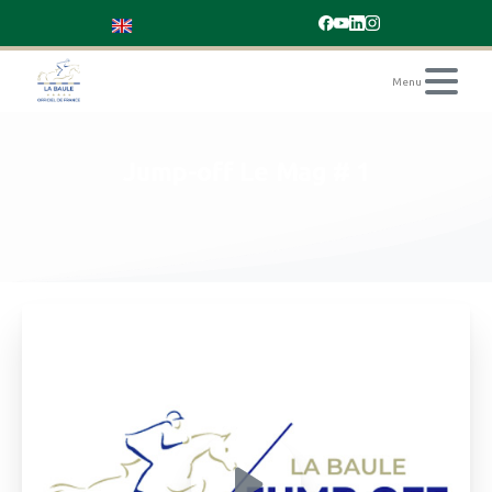
Jump-off
Le
Mag
#
1